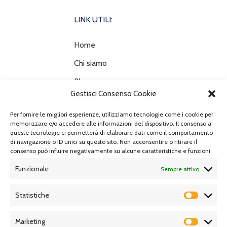
LINK UTILI:
Home
Chi siamo
Blog
Gestisci Consenso Cookie
Prodotti
Per fornire le migliori esperienze, utilizziamo tecnologie come i cookie per
Contatti
memorizzare e/o accedere alle informazioni del dispositivo. Il consenso a
queste tecnologie ci permetterà di elaborare dati come il comportamento
Sede
di navigazione o ID unici su questo sito. Non acconsentire o ritirare il
consenso può influire negativamente su alcune caratteristiche e funzioni.
CONTATTACI:
Funzionale
Sempre attivo
Iscriviti alla newsletter inserendo la tua email!
Statistiche
Email
Marketing