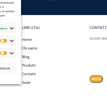
memorizzare
e ci
i su questo
cune
LINK UTILI:
CONTATTA
attivo
Iscriviti a
Home
Chi siamo
Email
Blog
Prodotti
ferenze
Contatti
Sede
Saranno ut
Policy