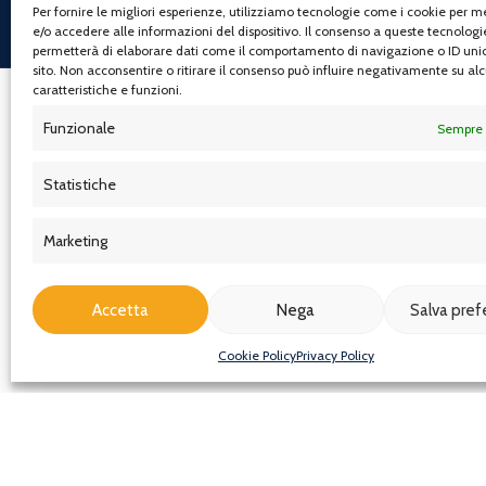
Per fornire le migliori esperienze, utilizziamo tecnologie come i cookie per 
(+39) 339 603 94 50
e/o accedere alle informazioni del dispositivo. Il consenso a queste tecnologi
permetterà di elaborare dati come il comportamento di navigazione o ID unic
sito. Non acconsentire o ritirare il consenso può influire negativamente su al
caratteristiche e funzioni.
Funzionale
Sempre 
Statistiche
Marketing
Accetta
Nega
Salva pre
Cookie Policy
Privacy Policy