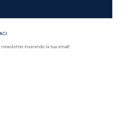
CI:
lla newsletter inserendo la tua email!
ilizzati in conformità con la nostra
Privacy