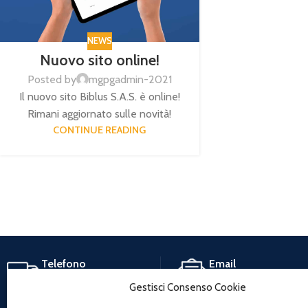
NEWS
Nuovo sito online!
Posted by
mgpgadmin-2021
Il nuovo sito Biblus S.A.S. è online!
Rimani aggiornato sulle novità!
CONTINUE READING
Telefono
Email
(+39) 0577 1655781
info@biblusingros.it
Gestisci Consenso Cookie
(+39) 346 499 03 93