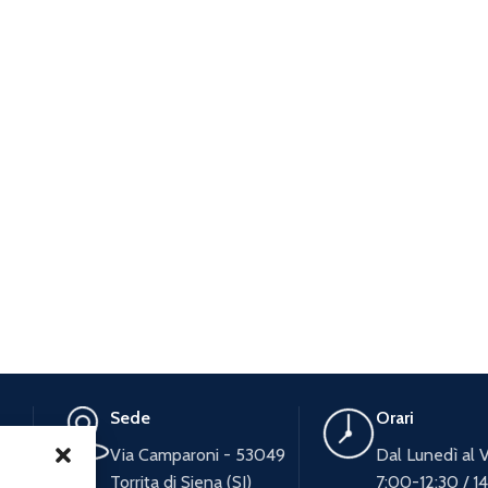
Sede
Orari
Via Camparoni - 53049
Dal Lunedì al 
Torrita di Siena (SI)
7:00-12:30 / 1